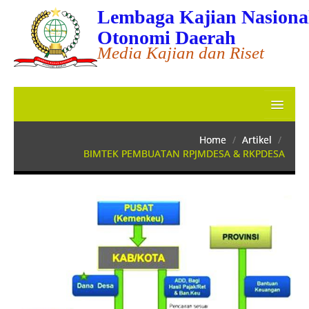
Lembaga Kajian Nasiona
Otonomi Daerah
Media Kajian dan Riset
Home
Home
/
Artikel
/
BIMTEK PEMBUATAN RPJMDESA & RKPDESA
MATERI BIMTEK
JADWAL BIMTEK 2023
KONSULTAN
TRAINER
APLIKASI
Tentang Kami