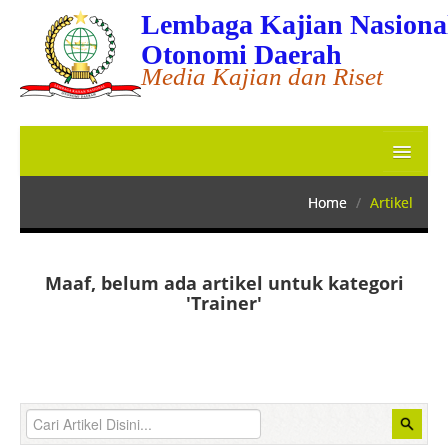
Lembaga Kajian Nasiona
Otonomi Daerah
Media Kajian dan Riset
Home
Home
/
Artikel
MATERI BIMTEK
JADWAL BIMTEK 2023
Maaf, belum ada artikel untuk kategori
'Trainer'
KONSULTAN
TRAINER
APLIKASI
Tentang Kami